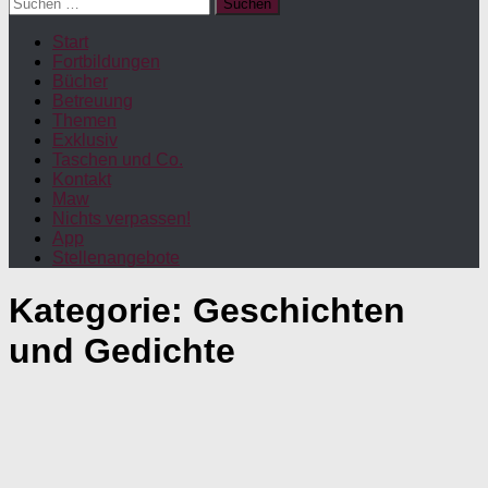
Suchen
nach:
Start
Fortbildungen
Bücher
Betreuung
Themen
Exklusiv
Taschen und Co.
Kontakt
Maw
Nichts verpassen!
App
Stellenangebote
Kategorie:
Geschichten
und Gedichte