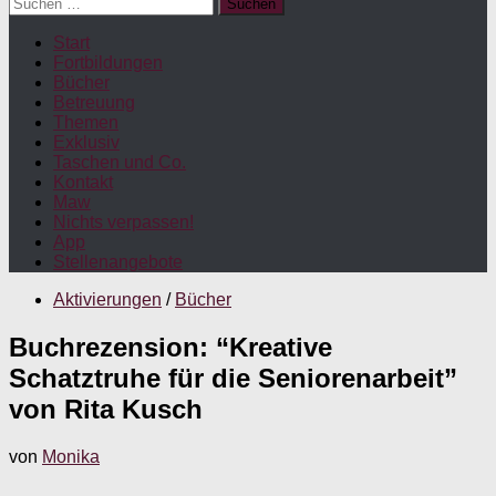
Suchen
nach:
Start
Fortbildungen
Bücher
Betreuung
Themen
Exklusiv
Taschen und Co.
Kontakt
Maw
Nichts verpassen!
App
Stellenangebote
Aktivierungen
/
Bücher
Buchrezension: “Kreative
Schatztruhe für die Seniorenarbeit”
von Rita Kusch
von
Monika