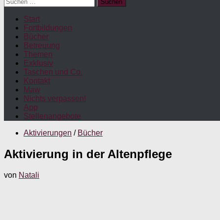
Suchen
nach:
Start
Fortbildungen
Bücher
Betreuung
Themen
Exklusiv
Taschen und Co.
Kontakt
Maw
Nichts verpassen!
App
Stellenangebote
Aktivierungen
/
Bücher
Aktivierung in der Altenpflege
von
Natali