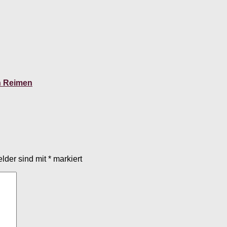
n Reimen
elder sind mit
*
markiert