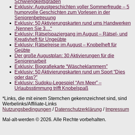
Schwierigkeitsgraden
Exklusiv: Augustgeschichten voller Sommerfreude – 5
humorvolle Geschichten zum Vorlesen in der
Seniorenbetreuung
Exklusiv: 50 Aktivierungskarten rund ums Handwerken
„Nennen Sie 3…“
Exklusiv: Rätselspaziergang im August – Rätsel- und
Kreativheft für Ungeübte
Exklusiv: Rätselreise im August – Knobelheft für
Geübte
Der große Augustplan: 30 Aktivierungen für die
Seniorenarbeit
Exklusiv: Biografiekarte “Wäscheklammern”
Exklusiv: 50 Aktivierungskarten rund um Sport “Dies
oder das?”
Exklusiv: Sudoku-Legespiel “Am Meer” –
Urlaubsstimmung trifft Knobelspaß
*Links, die mit einem Sternchen gekennzeichnet sind, sind
Werbelinks/Affiliate-Links
Nutzungsbedingungen
/
Datenschutzerklärung
/
Impressum
Mal-alt-werden © 2026. Alle Rechte vorbehalten.