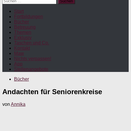
Suchen
nach:
Start
Fortbildungen
Bücher
Betreuung
Themen
Exklusiv
Taschen und Co.
Kontakt
Maw
Nichts verpassen!
App
Stellenangebote
Bücher
Andachten für Seniorenkreise
von
Annika