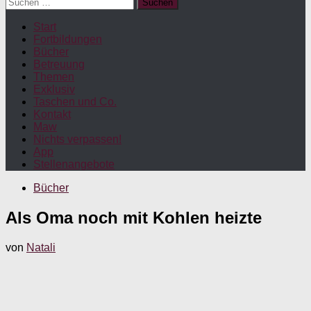
Suchen
nach:
Start
Fortbildungen
Bücher
Betreuung
Themen
Exklusiv
Taschen und Co.
Kontakt
Maw
Nichts verpassen!
App
Stellenangebote
Bücher
Als Oma noch mit Kohlen heizte
von
Natali