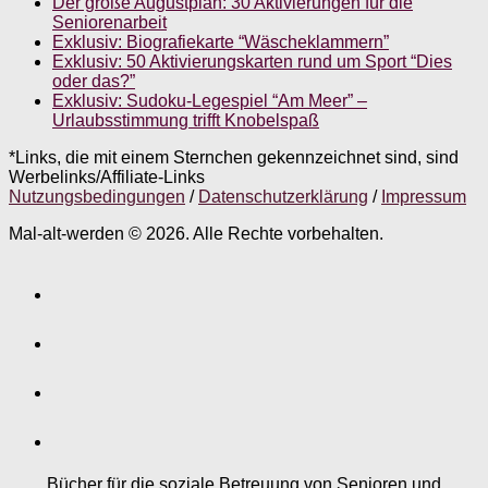
Der große Augustplan: 30 Aktivierungen für die
Seniorenarbeit
Exklusiv: Biografiekarte “Wäscheklammern”
Exklusiv: 50 Aktivierungskarten rund um Sport “Dies
oder das?”
Exklusiv: Sudoku-Legespiel “Am Meer” –
Urlaubsstimmung trifft Knobelspaß
*Links, die mit einem Sternchen gekennzeichnet sind, sind
Werbelinks/Affiliate-Links
Nutzungsbedingungen
/
Datenschutzerklärung
/
Impressum
Mal-alt-werden © 2026. Alle Rechte vorbehalten.
Bücher für die soziale Betreuung von Senioren und