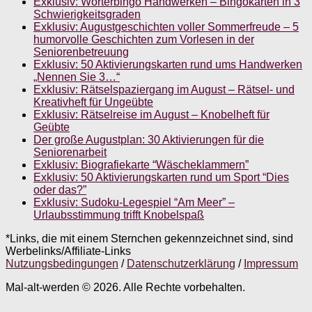
Exklusiv: Wörterbingo Handwerken – Bingokarten in 3
Schwierigkeitsgraden
Exklusiv: Augustgeschichten voller Sommerfreude – 5
humorvolle Geschichten zum Vorlesen in der
Seniorenbetreuung
Exklusiv: 50 Aktivierungskarten rund ums Handwerken
„Nennen Sie 3…“
Exklusiv: Rätselspaziergang im August – Rätsel- und
Kreativheft für Ungeübte
Exklusiv: Rätselreise im August – Knobelheft für
Geübte
Der große Augustplan: 30 Aktivierungen für die
Seniorenarbeit
Exklusiv: Biografiekarte “Wäscheklammern”
Exklusiv: 50 Aktivierungskarten rund um Sport “Dies
oder das?”
Exklusiv: Sudoku-Legespiel “Am Meer” –
Urlaubsstimmung trifft Knobelspaß
*Links, die mit einem Sternchen gekennzeichnet sind, sind
Werbelinks/Affiliate-Links
Nutzungsbedingungen
/
Datenschutzerklärung
/
Impressum
Mal-alt-werden © 2026. Alle Rechte vorbehalten.