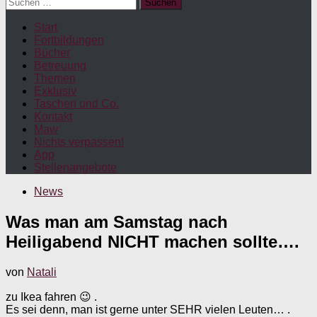
Suchen
nach:
Start
Fortbildungen
Bücher
Betreuung
Themen
Exklusiv
Taschen und Co.
Kontakt
Maw
Nichts verpassen!
App
Stellenangebote
News
Was man am Samstag nach
Heiligabend NICHT machen sollte….
von
Natali
zu Ikea fahren 😉 .
Es sei denn, man ist gerne unter SEHR vielen Leuten… .