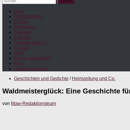
Suchen
nach:
Start
Fortbildungen
Bücher
Betreuung
Themen
Exklusiv
Taschen und Co.
Kontakt
Maw
Nichts verpassen!
App
Stellenangebote
Geschichten und Gedichte
/
Heimzeitung und Co.
Waldmeisterglück: Eine Geschichte fü
von
Maw-Redaktionsteam