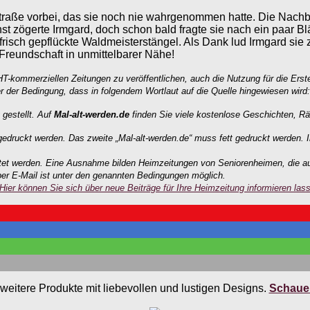
ße vorbei, das sie noch nie wahrgenommen hatte. Die Nachbari
chst zögerte Irmgard, doch schon bald fragte sie nach ein paar B
risch gepflückte Waldmeisterstängel. Als Dank lud Irmgard sie z
e Freundschaft in unmittelbarer Nähe!
HT-kommerziellen Zeitungen zu veröffentlichen, auch die Nutzung für die Erst
r der Bedingung, dass in folgendem Wortlaut auf die Quelle hingewiesen wird:
 gestellt. Auf
Mal-alt-werden.de
finden Sie viele kostenlose Geschichten, Rä
edruckt werden. Das zweite „Mal-alt-werden.de“ muss fett gedruckt werden. I
eitet werden. Eine Ausnahme bilden Heimzeitungen von Seniorenheimen, die au
per E-Mail ist unter den genannten Bedingungen möglich.
Hier können Sie sich über neue Beiträge für Ihre Heimzeitung informieren las
weitere Produkte mit liebevollen und lustigen Designs.
Schauen