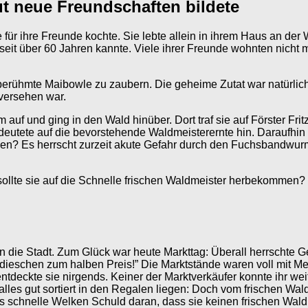
t neue Freundschaften bildete
für ihre Freunde kochte. Sie lebte allein in ihrem Haus an der W
 seit über 60 Jahren kannte. Viele ihrer Freunde wohnten nicht
berühmte Maibowle zu zaubern. Die geheime Zutat war natürlich 
versehen war.
f und ging in den Wald hinüber. Dort traf sie auf Förster Fritz
utete auf die bevorstehende Waldmeisterernte hin. Daraufhin e
sehen? Es herrscht zurzeit akute Gefahr durch den Fuchsbandwur
sollte sie auf die Schnelle frischen Waldmeister herbekommen?
n die Stadt. Zum Glück war heute Markttag: Überall herrschte G
Radieschen zum halben Preis!” Die Marktstände waren voll mit 
ntdeckte sie nirgends. Keiner der Marktverkäufer konnte ihr we
les gut sortiert in den Regalen liegen: Doch vom frischen Waldm
 schnelle Welken Schuld daran, dass sie keinen frischen Wald