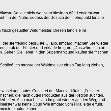
ittestraße, die nicht weit vom hiesigen Wald entfernt war.
 mehr in der Nähe, sodass der Besuch der Höhepunkt für alle
frisch gezupfter Waldmeister: Diesen fand sie im
, der sie freudig begrüßte: „Hallo, Irmgard, machen Sie wieder
rschrak der Förster und erklärte Irmgard: „Das würde ich an
m. Gehen Sie lieber in den Supermarkt und kaufen sie frischen
 Schließlich musste der Waldmeister einen Tag lang ziehen,
ewusel und lautes Geschrei der Marktverkäufer. „Frischer
Menschen, die nach guten Produkten aus der Region suchten.
iterhelfen. Also machte sich Irmgard wieder auf den Weg und
eister war keine Spur! Wie Irmgard vom Filialleiter erfuhr,
meister kaufen könne.