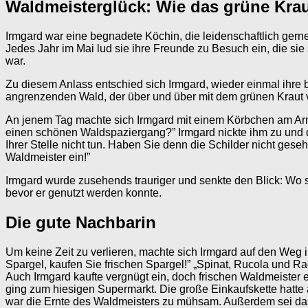
Waldmeisterglück: Wie das grüne Krau
Irmgard war eine begnadete Köchin, die leidenschaftlich gerne 
Jedes Jahr im Mai lud sie ihre Freunde zu Besuch ein, die sie
war.
Zu diesem Anlass entschied sich Irmgard, wieder einmal ihre 
angrenzenden Wald, der über und über mit dem grünen Kraut 
An jenem Tag machte sich Irmgard mit einem Körbchen am Arm au
einen schönen Waldspaziergang?” Irmgard nickte ihm zu und de
Ihrer Stelle nicht tun. Haben Sie denn die Schilder nicht ge
Waldmeister ein!”
Irmgard wurde zusehends trauriger und senkte den Blick: Wo 
bevor er genutzt werden konnte.
Die gute Nachbarin
Um keine Zeit zu verlieren, machte sich Irmgard auf den Weg i
Spargel, kaufen Sie frischen Spargel!” „Spinat, Rucola und 
Auch Irmgard kaufte vergnügt ein, doch frischen Waldmeister e
ging zum hiesigen Supermarkt. Die große Einkaufskette hatte al
war die Ernte des Waldmeisters zu mühsam. Außerdem sei das