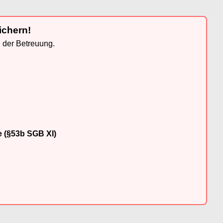
ichern!
n der Betreuung.
e (§53b SGB XI)