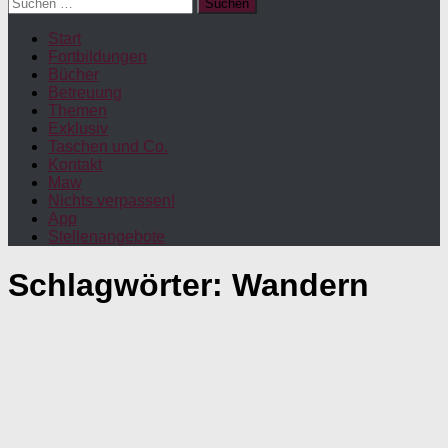
Suchen
nach:
Start
Fortbildungen
Bücher
Betreuung
Themen
Exklusiv
Taschen und Co.
Kontakt
Maw
Nichts verpassen!
App
Stellenangebote
Schlagwörter:
Wandern