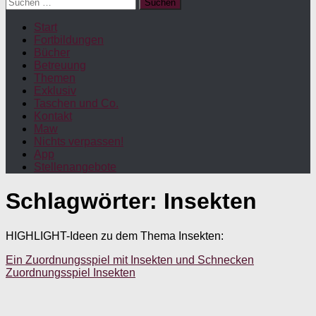
Suchen
nach:
Start
Fortbildungen
Bücher
Betreuung
Themen
Exklusiv
Taschen und Co.
Kontakt
Maw
Nichts verpassen!
App
Stellenangebote
Schlagwörter:
Insekten
HIGHLIGHT-Ideen zu dem Thema Insekten:
Ein Zuordnungsspiel mit Insekten und Schnecken
Zuordnungsspiel Insekten