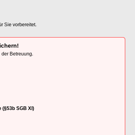
 Sie vorbereitet.
ichern!
n der Betreuung.
e (§53b SGB XI)