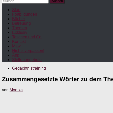
Suchen
nach:
Start
Fortbildungen
Bücher
Betreuung
Themen
Exklusiv
Taschen und Co.
Kontakt
Maw
Nichts verpassen!
App
Stellenangebote
Gedächtnistraining
Zusammengesetzte Wörter zu dem Them
von
Monika