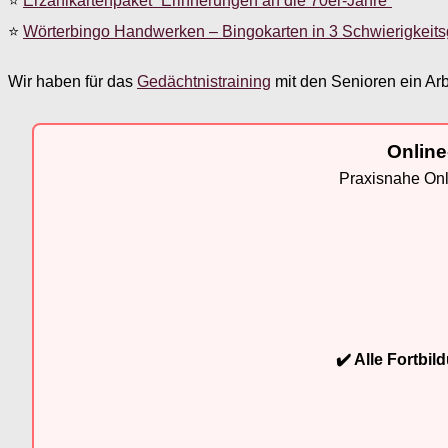
⭐
Erzählkartenpaket “Erinnerungen an die 70er-Jahre”
⭐
Wörterbingo Handwerken – Bingokarten in 3 Schwierigkeit
Wir haben für das
Gedächtnistraining
mit den Senioren ein Arb
Online
Praxisnahe Onli
✔️ Alle Fortbi