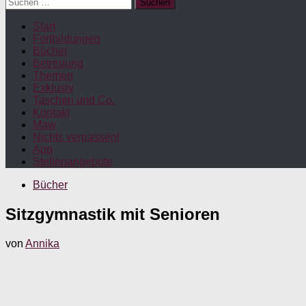
Suchen
nach:
Start
Fortbildungen
Bücher
Betreuung
Themen
Exklusiv
Taschen und Co.
Kontakt
Maw
Nichts verpassen!
App
Stellenangebote
Bücher
Sitzgymnastik mit Senioren
von
Annika