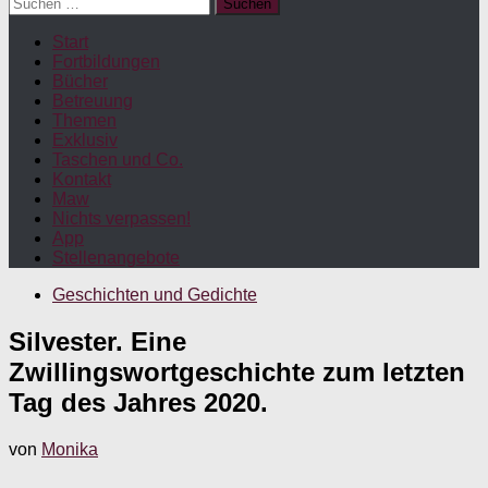
Suchen
nach:
Start
Fortbildungen
Bücher
Betreuung
Themen
Exklusiv
Taschen und Co.
Kontakt
Maw
Nichts verpassen!
App
Stellenangebote
Geschichten und Gedichte
Silvester. Eine
Zwillingswortgeschichte zum letzten
Tag des Jahres 2020.
von
Monika