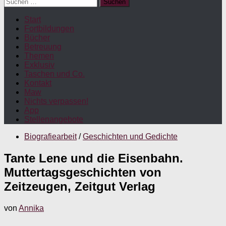
Suchen
nach:
Start
Fortbildungen
Bücher
Betreuung
Themen
Exklusiv
Taschen und Co.
Kontakt
Maw
Nichts verpassen!
App
Stellenangebote
Biografiearbeit
/
Geschichten und Gedichte
Tante Lene und die Eisenbahn.
Muttertagsgeschichten von
Zeitzeugen, Zeitgut Verlag
von
Annika