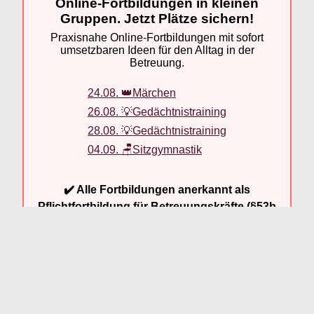
Online-Fortbildungen in kleinen
Gruppen. Jetzt Plätze sichern!
Praxisnahe Online-Fortbildungen mit sofort
umsetzbaren Ideen für den Alltag in der
Betreuung.
24.08. 👑Märchen
26.08. 💡Gedächtnistraining
28.08. 💡Gedächtnistraining
04.09. 🪑Sitzgymnastik
✔️ Alle Fortbildungen anerkannt als
Pflichtfortbildung für Betreuungskräfte (§53b
SGB XI)
📦 Materialien vorab per Post
💻 Teilnahme bequem online per Zoom
Jetzt Fortbildungen ansehen