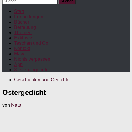
Suchen
nach:
Start
Fortbildungen
Bücher
Betreuung
Themen
Exklusiv
Taschen und Co.
Kontakt
Maw
Nichts verpassen!
App
Stellenangebote
Geschichten und Gedichte
Ostergedicht
von
Natali