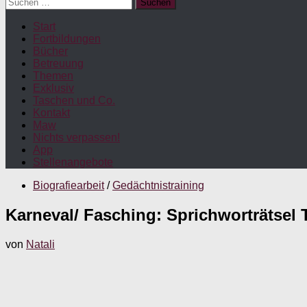
Suchen
nach:
Start
Fortbildungen
Bücher
Betreuung
Themen
Exklusiv
Taschen und Co.
Kontakt
Maw
Nichts verpassen!
App
Stellenangebote
Biografiearbeit
/
Gedächtnistraining
Karneval/ Fasching: Sprichworträtsel T
von
Natali