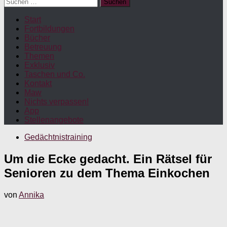
Suchen
nach:
Start
Fortbildungen
Bücher
Betreuung
Themen
Exklusiv
Taschen und Co.
Kontakt
Maw
Nichts verpassen!
App
Stellenangebote
Gedächtnistraining
Um die Ecke gedacht. Ein Rätsel für
Senioren zu dem Thema Einkochen
von
Annika