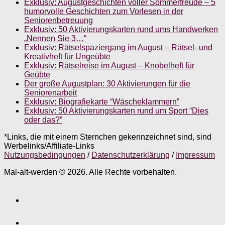
Exklusiv: Augustgeschichten voller Sommerfreude – 5
humorvolle Geschichten zum Vorlesen in der
Seniorenbetreuung
Exklusiv: 50 Aktivierungskarten rund ums Handwerken
„Nennen Sie 3…“
Exklusiv: Rätselspaziergang im August – Rätsel- und
Kreativheft für Ungeübte
Exklusiv: Rätselreise im August – Knobelheft für
Geübte
Der große Augustplan: 30 Aktivierungen für die
Seniorenarbeit
Exklusiv: Biografiekarte “Wäscheklammern”
Exklusiv: 50 Aktivierungskarten rund um Sport “Dies
oder das?”
*Links, die mit einem Sternchen gekennzeichnet sind, sind
Werbelinks/Affiliate-Links
Nutzungsbedingungen
/
Datenschutzerklärung
/
Impressum
Mal-alt-werden © 2026. Alle Rechte vorbehalten.