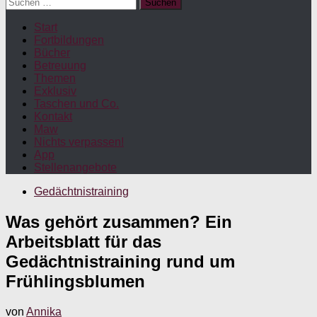
Suchen
nach:
Start
Fortbildungen
Bücher
Betreuung
Themen
Exklusiv
Taschen und Co.
Kontakt
Maw
Nichts verpassen!
App
Stellenangebote
Gedächtnistraining
Was gehört zusammen? Ein
Arbeitsblatt für das
Gedächtnistraining rund um
Frühlingsblumen
von
Annika