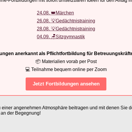
ne-Fortbildungen mit sofort umsetzbaren Ideen für den Alltag i
24.08. 👑Märchen
26.08. 💡Gedächtnistraining
28.08. 💡Gedächtnistraining
04.09. 🪑Sitzgymnastik
ldungen anerkannt als Pflichtfortbildung für Betreuungskräft
📦 Materialien vorab per Post
💻 Teilnahme bequem online per Zoom
Jetzt Fortbildungen ansehen
 zu einer angenehmen Atmosphäre beitragen und mit denen Si
 an der Begegnung!