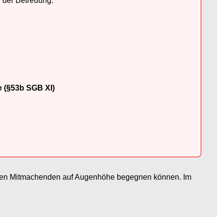
n der Betreuung.
e (§53b SGB XI)
e den Mitmachenden auf Augenhöhe begegnen können. Im