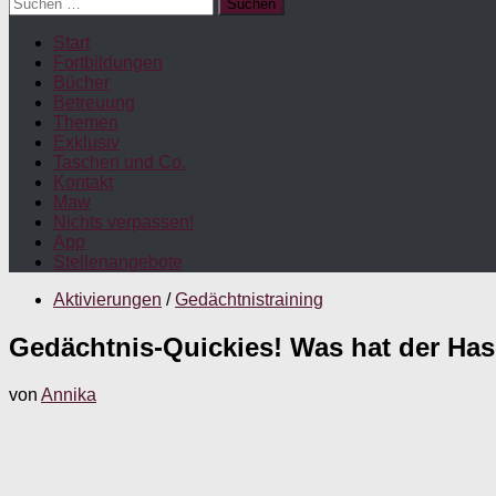
Suchen
nach:
Start
Fortbildungen
Bücher
Betreuung
Themen
Exklusiv
Taschen und Co.
Kontakt
Maw
Nichts verpassen!
App
Stellenangebote
Aktivierungen
/
Gedächtnistraining
Gedächtnis-Quickies! Was hat der Has
von
Annika