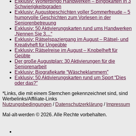
Exklusiv: Wörterbingo Handwerken – Bingokarten in 3
Schwierigkeitsgraden
Exklusiv: Augustgeschichten voller Sommerfreude – 5
humorvolle Geschichten zum Vorlesen in der
Seniorenbetreuung
Exklusiv: 50 Aktivierungskarten rund ums Handwerken
„Nennen Sie 3…“
Exklusiv: Rätselspaziergang im August – Rätsel- und
Kreativheft für Ungeübte
Exklusiv: Rätselreise im August – Knobelheft für
Geübte
Der große Augustplan: 30 Aktivierungen für die
Seniorenarbeit
Exklusiv: Biografiekarte “Wäscheklammern”
Exklusiv: 50 Aktivierungskarten rund um Sport “Dies
oder das?”
*Links, die mit einem Sternchen gekennzeichnet sind, sind
Werbelinks/Affiliate-Links
Nutzungsbedingungen
/
Datenschutzerklärung
/
Impressum
Mal-alt-werden © 2026. Alle Rechte vorbehalten.