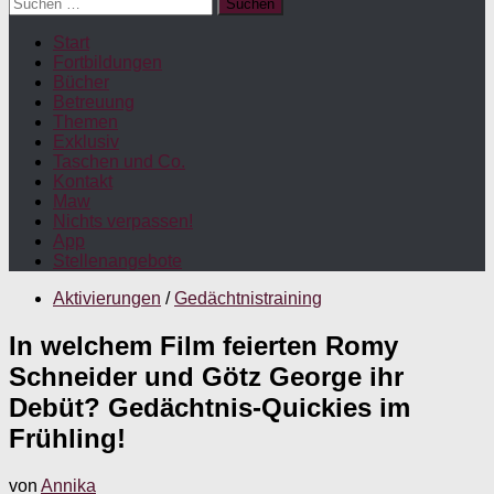
Suchen
nach:
Start
Fortbildungen
Bücher
Betreuung
Themen
Exklusiv
Taschen und Co.
Kontakt
Maw
Nichts verpassen!
App
Stellenangebote
Aktivierungen
/
Gedächtnistraining
In welchem Film feierten Romy
Schneider und Götz George ihr
Debüt? Gedächtnis-Quickies im
Frühling!
von
Annika