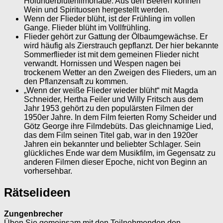
Holunderblütenlimonade. Aus den Beeren können
Wein und Spirituosen hergestellt werden.
Wenn der Flieder blüht, ist der Frühling im vollen
Gange. Flieder blüht im Vollfrühling.
Flieder gehört zur Gattung der Ölbaumgewächse. Er
wird häufig als Zierstrauch gepflanzt. Der hier bekannte
Sommerflieder ist mit dem gemeinen Flieder nicht
verwandt. Hornissen und Wespen nagen bei
trockenem Wetter an den Zweigen des Flieders, um an
den Pflanzensaft zu kommen.
„Wenn der weiße Flieder wieder blüht“ mit Magda
Schneider, Hertha Feiler und Willy Fritsch aus dem
Jahr 1953 gehört zu den populärsten Filmen der
1950er Jahre. In dem Film feierten Romy Scheider und
Götz George ihre Filmdebüts. Das gleichnamige Lied,
das dem Film seinen Titel gab, war in den 1920er
Jahren ein bekannter und beliebter Schlager. Sein
glückliches Ende war dem Musikfilm, im Gegensatz zu
anderen Filmen dieser Epoche, nicht von Beginn an
vorhersehbar.
Rätselideen
Zungenbrecher
Üben Sie gemeinsam mit den Teilnehmenden den