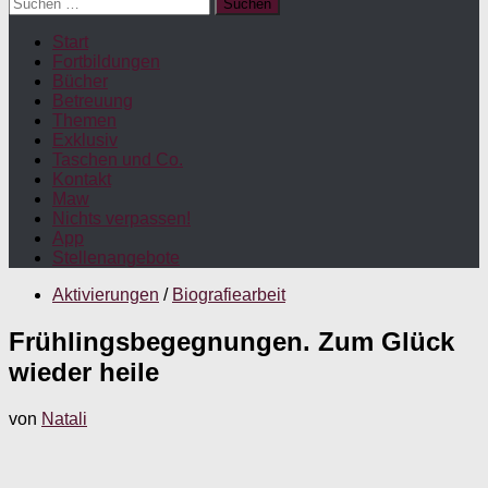
Suchen
nach:
Start
Fortbildungen
Bücher
Betreuung
Themen
Exklusiv
Taschen und Co.
Kontakt
Maw
Nichts verpassen!
App
Stellenangebote
Aktivierungen
/
Biografiearbeit
Frühlingsbegegnungen. Zum Glück
wieder heile
von
Natali