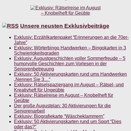
Unsere neusten Exklusivbeiträge
Exklusiv: Erzählkartenpaket “Erinnerungen an die 70er-
Jahre”
Exklusiv: Wörterbingo Handwerken – Bingokarten in 3
Schwierigkeitsgraden
Exklusiv: Augustgeschichten voller Sommerfreude – 5
humorvolle Geschichten zum Vorlesen in der
Seniorenbetreuung
Exklusiv: 50 Aktivierungskarten rund ums Handwerken
„Nennen Sie 3…“
Exklusiv: Rätselspaziergang im August – Rätsel- und
Kreativheft für Ungeübte
Exklusiv: Rätselreise im August – Knobelheft für
Geübte
Der große Augustplan: 30 Aktivierungen für die
Seniorenarbeit
Exklusiv: Biografiekarte “Wäscheklammern”
Exklusiv: 50 Aktivierungskarten rund um Sport “Dies
oder das?”