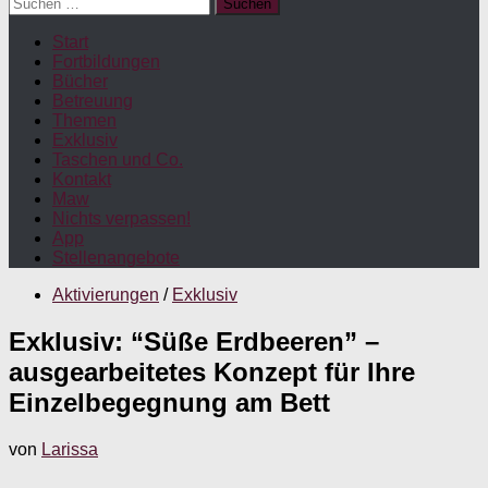
Suchen
nach:
Start
Fortbildungen
Bücher
Betreuung
Themen
Exklusiv
Taschen und Co.
Kontakt
Maw
Nichts verpassen!
App
Stellenangebote
Aktivierungen
/
Exklusiv
Exklusiv: “Süße Erdbeeren” –
ausgearbeitetes Konzept für Ihre
Einzelbegegnung am Bett
von
Larissa