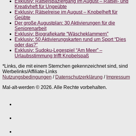
Exklusiv: Rätselspaziergang im August – Rätsel- und
Kreativheft für Ungeübte
Exklusiv: Rätselreise im August – Knobelheft für
Geübte
Der große Augustplan: 30 Aktivierungen für die
Seniorenarbeit
Exklusiv: Biografiekarte “Wäscheklammern”
Exklusiv: 50 Aktivierungskarten rund um Sport “Dies
oder das?”
Exklusiv: Sudoku-Legespiel “Am Meer” –
Urlaubsstimmung trifft Knobelspaß
*Links, die mit einem Sternchen gekennzeichnet sind, sind
Werbelinks/Affiliate-Links
Nutzungsbedingungen
/
Datenschutzerklärung
/
Impressum
Mal-alt-werden © 2026. Alle Rechte vorbehalten.