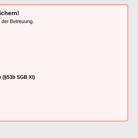
ichern!
n der Betreuung.
e (§53b SGB XI)