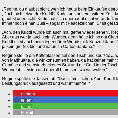
„Regine, du glaubst nicht, wen ich heute beim Einkaufen getr
„Doch nicht etwa
der
Kuddl? Kuddl aus unserer wilden Zeit da
glaubst oder nicht, Kuddl hat sich überhaupt nicht verändert: 
immer noch einen Bulli – sogar mit Peacezeichen. Er ist ger
„Ach, den Kuddl würde ich auch mal gerne wieder sehen“, Reg
Aber das war ja auch kein Wunder, denn hätte ich so gut Gitarr
Kuddl nicht auch beim legendären Woodstock-Konzert dabei? Ic
ja sein großes Idol und natürlich Carlos Santana.“
Regine stellte die Kaffeetassen auf den Tisch und seufzte: „Ja
von Marihuana, die wir konsumiert haben, da hat keiner mehr 
Gemüse und selbstgebackenes Brot und nie Geld in der Tasche 
Wohnmobil leisten und überall hinreisen, wo wir wollen.“
Regine spülte die Tassen ab. “Das stimmt schon. Aber Kuddl k
Leistungsdruck ausgesetzt und war immer frei.“
merken
teilen
teilen
E-Mail