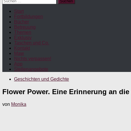
Suchen
nach:
Start
Fortbildungen
Bücher
Betreuung
Themen
Exklusiv
Taschen und Co.
Kontakt
Maw
Nichts verpassen!
App
Stellenangebote
Geschichten und Gedichte
Flower Power. Eine Erinnerung an die
von
Monika