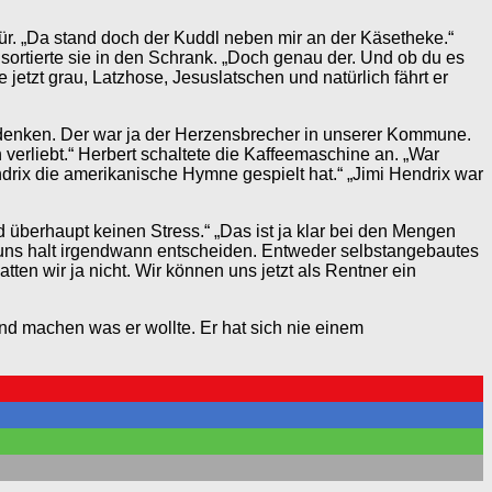
tür. „Da stand doch der Kuddl neben mir an der Käsetheke.“
ortierte sie in den Schrank. „Doch genau der. Und ob du es
jetzt grau, Latzhose, Jesuslatschen und natürlich fährt er
 denken. Der war ja der Herzensbrecher in unserer Kommune.
 verliebt.“ Herbert schaltete die Kaffeemaschine an. „War
drix die amerikanische Hymne gespielt hat.“ „Jimi Hendrix war
d überhaupt keinen Stress.“ „Das ist ja klar bei den Mengen
n uns halt irgendwann entscheiden. Entweder selbstangebautes
en wir ja nicht. Wir können uns jetzt als Rentner ein
nd machen was er wollte. Er hat sich nie einem