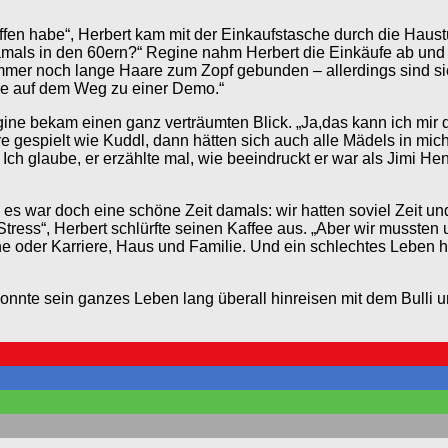
offen habe“, Herbert kam mit der Einkaufstasche durch die Haus
mals in den 60ern?“ Regine nahm Herbert die Einkäufe ab und s
immer noch lange Haare zum Zopf gebunden – allerdings sind sie 
ade auf dem Weg zu einer Demo.“
ine bekam einen ganz verträumten Blick. „Ja,das kann ich mir
e gespielt wie Kuddl, dann hätten sich auch alle Mädels in mich
h glaube, er erzählte mal, wie beeindruckt er war als Jimi Hen
, es war doch eine schöne Zeit damals: wir hatten soviel Zeit un
Stress“, Herbert schlürfte seinen Kaffee aus. „Aber wir musste
oder Karriere, Haus und Familie. Und ein schlechtes Leben hatt
onnte sein ganzes Leben lang überall hinreisen mit dem Bulli u