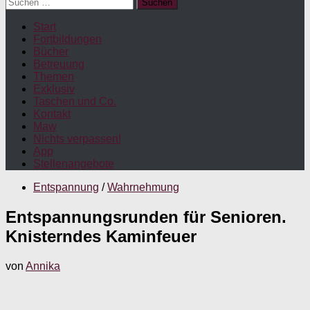
Suchen
nach:
Start
Fortbildungen
Bücher
Betreuung
Themen
Exklusiv
Taschen und Co.
Kontakt
Maw
Nichts verpassen!
App
Stellenangebote
Entspannung
/
Wahrnehmung
Entspannungsrunden für Senioren.
Knisterndes Kaminfeuer
von
Annika