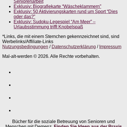
Seniorenarbeit
Exklusiv: Biografiekarte “Wäscheklammern”
Exklusiv: 50 Aktivierungskarten rund um Sport “Dies
oder das?”
Exklusiv: Sudoku-Legespiel “Am Meer” –
Urlaubsstimmung trifft Knobelspaß
*Links, die mit einem Sternchen gekennzeichnet sind, sind
Werbelinks/Affiliate-Links
Nutzungsbedingungen
/
Datenschutzerklärung
/
Impressum
Mal-alt-werden © 2026. Alle Rechte vorbehalten.
Bücher für die soziale Betreuung von Senioren und
Menschen mit Demenz.
Finden Sie Ideen aus der Praxis