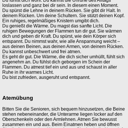
Du fühlst dich wohl. Du kannst die Unruhe des Alltags
loslassen und ganz bei dir sein. In diesem einen Moment.
Du spürst die Lehne in deinem Rücken. Sie gibt dir Halt. In
deinem Rücken. Um deine Schultern. Sie stützt deinen Kopf.
Ein ruhiges, regelmäßiges Knistern umgibt dich.
Du genießt die Wärme. Du magst das sanfte Licht. Die
ruhigen Bewegungen der Flammen tun dir gut. Sie wärmen
dich und geben dir Kraft. Du spürst, wie dein Körper sich
entspannt. Du nimmst wahr, wie alle Anspannung weicht –
aus deinen Beinen, aus deinen Armen, von deinem Rücken.
Du kannst unbeschwert und frei atmen.
Es geht dir gut. Die Wärme, die dich sicher umhüllt, fühlt sich
angenehm an. Du fühlst dich geborgen im Schein der
Flammen. Du atmest tief ein und aus und schaust in aller
Ruhe in ihr warmes Licht.
Du bist zufrieden, ausgeruht und entspannt.
Atemübung
Bitten Sie die Senioren, sich bequem hinzusetzen, die Beine
stehen nebeneinander, die Unterarme liegen locker auf den
Oberschenkeln oder den Armlehnen. Atmen Sie bewusst
zusammen ein und aus. Beim Einatmen heben und öffnen