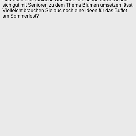
sich gut mit Senioren zu dem Thema Blumen umsetzen lässt.
Vielleicht brauchen Sie auc noch eine Ideen für das Buffet
am Sommerfest?
Für sechs Rosen-Muffins benötigen Sie
– Eine Packung fertigen Blätterteig
– 2 bis 3 rote, leicht säuerliche Äpfel (z.B. Elstar)
– Den Saft einer Zitrone
– Aprikosenmarmelade
– Zimt und Zucker nach Belieben
– Puderzucker zum Bestäuben
Den Backofen auf 200°C vorheizen und Papierförmchen in
eine Muffin-Backform für sechs Muffins legen. Verrühren Sie
zwei bis drei Esslöffel Aprikosenmarmelade mit etwas
Wasser und erwärmen Sie sie leicht. Dann wird der
Blätterteig ausgerollt und mit der Aprikosenmarmelade
bestrichen. Geben Sie den Saft einer Zitrone in eine
Schüssel mit Wasser. Dort werden später die Äpfel
hineingelegt damit sie nicht braun werden.
Die Äpfel werden gewaschen, geviertelt und vom
Kerngehäuse befreit. Anschließend werden sie – so dünn
wie möglich – in Scheiben geschnitten und in die Schale mit
dem Zitronenwasser gelegt. Erwärmen Sie die
Apfelscheiben für ca. drei Minuten in der Mikrowelle.