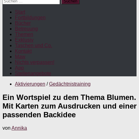
Suchen
nach:
Start
Fortbildungen
Bücher
Betreuung
Themen
Exklusiv
Taschen und Co.
Kontakt
Maw
Nichts verpassen!
App
Stellenangebote
Aktivierungen
/
Gedächtnistraining
Ein Wortspiel zu dem Thema Blumen.
Mit Karten zum Ausdrucken und einer
passenden Backidee
von
Annika