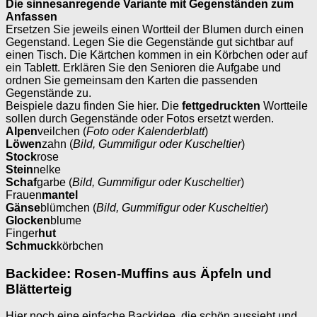
Die sinnesanregende Variante mit Gegenständen zum
Anfassen
Ersetzen Sie jeweils einen Wortteil der Blumen durch einen
Gegenstand. Legen Sie die Gegenstände gut sichtbar auf
einen Tisch. Die Kärtchen kommen in ein Körbchen oder auf
ein Tablett. Erklären Sie den Senioren die Aufgabe und
ordnen Sie gemeinsam den Karten die passenden
Gegenstände zu.
Beispiele dazu finden Sie hier. Die
fettgedruckten
Wortteile
sollen durch Gegenstände oder Fotos ersetzt werden.
Alpen
veilchen (
Foto oder Kalenderblatt
)
Löwen
zahn (
Bild, Gummifigur oder Kuscheltier
)
Stock
rose
Stein
nelke
Schaf
garbe (
Bild, Gummifigur oder Kuscheltier
)
Frauen
mantel
Gänse
blümchen (
Bild, Gummifigur oder Kuscheltier
)
Glocken
blume
Finger
hut
Schmuck
körbchen
Backidee: Rosen-Muffins aus Äpfeln und
Blätterteig
Hier noch eine einfache Backidee, die schön aussieht und