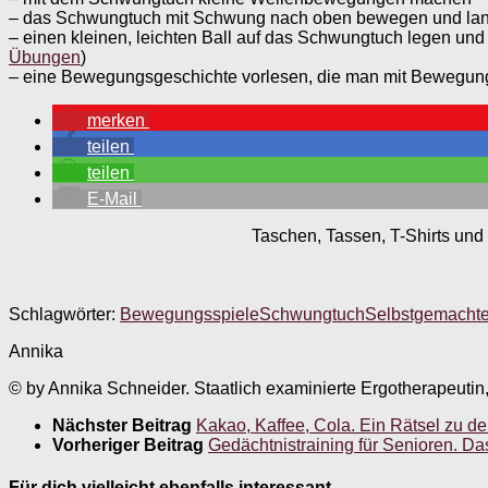
– das Schwungtuch mit Schwung nach oben bewegen und lan
– einen kleinen, leichten Ball auf das Schwungtuch legen un
Übungen
)
– eine Bewegungsgeschichte vorlesen, die man mit Bewegun
merken
teilen
teilen
E-Mail
Taschen, Tassen, T-Shirts und 
Schlagwörter:
Bewegungsspiele
Schwungtuch
Selbstgemacht
Annika
© by Annika Schneider. Staatlich examinierte Ergotherapeutin
Nächster Beitrag
Kakao, Kaffee, Cola. Ein Rätsel zu d
Vorheriger Beitrag
Gedächtnistraining für Senioren. 
Für dich vielleicht ebenfalls interessant …