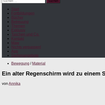
Suchen
nach:
Start
Fortbildungen
Bücher
Betreuung
Themen
Exklusiv
Taschen und Co.
Kontakt
Maw
Nichts verpassen!
App
Stellenangebote
Bewegung
/
Material
Ein alter Regenschirm wird zu einem 
von
Annika