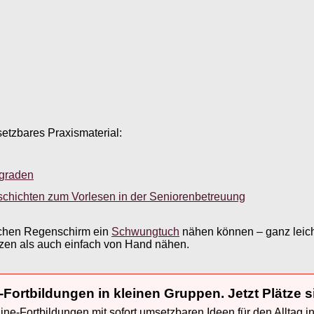
setzbares Praxismaterial:
sgraden
schichten zum Vorlesen in der Seniorenbetreuung
lichen Regenschirm ein
Schwungtuch
nähen können – ganz leich
zen als auch einfach von Hand nähen.
-Fortbildungen in kleinen Gruppen. Jetzt Plätze s
ne-Fortbildungen mit sofort umsetzbaren Ideen für den Alltag i