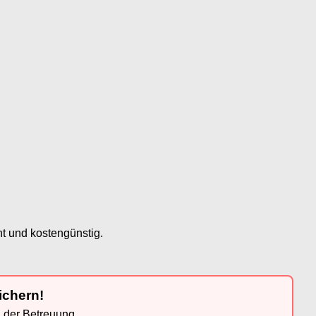
t und kostengünstig.
ichern!
n der Betreuung.