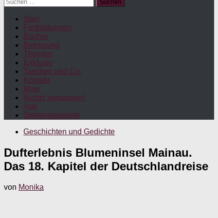
Suchen
nach:
Start
Fortbildungen
Bücher
Betreuung
Themen
Exklusiv
Taschen und Co.
Kontakt
Maw
Nichts verpassen!
App
Stellenangebote
Geschichten und Gedichte
Dufterlebnis Blumeninsel Mainau.
Das 18. Kapitel der Deutschlandreise
von
Monika