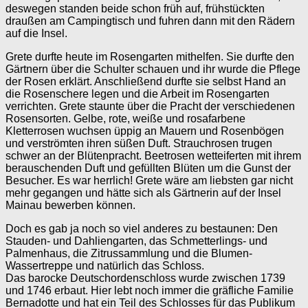
deswegen standen beide schon früh auf, frühstückten
draußen am Campingtisch und fuhren dann mit den Rädern
auf die Insel.
Grete durfte heute im Rosengarten mithelfen. Sie durfte den
Gärtnern über die Schulter schauen und ihr wurde die Pflege
der Rosen erklärt. Anschließend durfte sie selbst Hand an
die Rosenschere legen und die Arbeit im Rosengarten
verrichten. Grete staunte über die Pracht der verschiedenen
Rosensorten. Gelbe, rote, weiße und rosafarbene
Kletterrosen wuchsen üppig an Mauern und Rosenbögen
und verströmten ihren süßen Duft. Strauchrosen trugen
schwer an der Blütenpracht. Beetrosen wetteiferten mit ihrem
berauschenden Duft und gefüllten Blüten um die Gunst der
Besucher. Es war herrlich! Grete wäre am liebsten gar nicht
mehr gegangen und hätte sich als Gärtnerin auf der Insel
Mainau bewerben können.
Doch es gab ja noch so viel anderes zu bestaunen: Den
Stauden- und Dahliengarten, das Schmetterlings- und
Palmenhaus, die Zitrussammlung und die Blumen-
Wassertreppe und natürlich das Schloss.
Das barocke Deutschordenschloss wurde zwischen 1739
und 1746 erbaut. Hier lebt noch immer die gräfliche Familie
Bernadotte und hat ein Teil des Schlosses für das Publikum