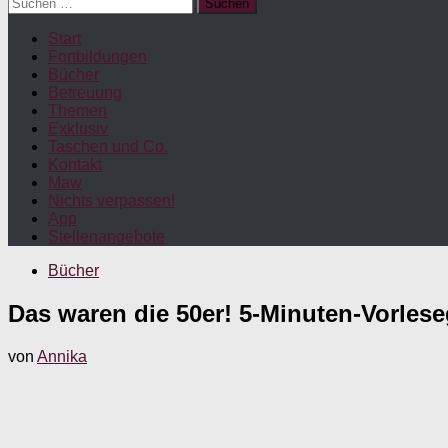
Suchen
nach:
Start
Fortbildungen
Bücher
Betreuung
Themen
Exklusiv
Taschen und Co.
Kontakt
Maw
Nichts verpassen!
App
Stellenangebote
Bücher
Das waren die 50er! 5-Minuten-Vorle
von
Annika