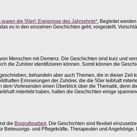
waren die 50er!: Ereignisse des Jahrzehnts*.
Begleitet werden 
 das es in den einzelnen Geschichten geht, vorgestellt. Vorsch
von Menschen mit Demenz. Die Geschichten sind kurz und verstä
ch die Zuhörer identifizieren können. Somit können die Geschic
schrieben, behandeln aber auch Themen, die in dieser Zeit kriti
ldhaften Erinnerungen der Zuhörer, die die 50er leibhaft miterl
 dem Vorlesenden einen Überblick über die Thematik, denn die
t leibhaft miterlebt haben, halten die Geschichten einige spann
und die
Biografiearbeit
. Die Geschichten sind flexibel einzusetz
ür Betreuungs- und Pflegekräfte, Therapeuten und Angehörige.