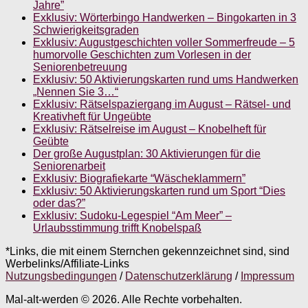
Jahre”
Exklusiv: Wörterbingo Handwerken – Bingokarten in 3
Schwierigkeitsgraden
Exklusiv: Augustgeschichten voller Sommerfreude – 5
humorvolle Geschichten zum Vorlesen in der
Seniorenbetreuung
Exklusiv: 50 Aktivierungskarten rund ums Handwerken
„Nennen Sie 3…“
Exklusiv: Rätselspaziergang im August – Rätsel- und
Kreativheft für Ungeübte
Exklusiv: Rätselreise im August – Knobelheft für
Geübte
Der große Augustplan: 30 Aktivierungen für die
Seniorenarbeit
Exklusiv: Biografiekarte “Wäscheklammern”
Exklusiv: 50 Aktivierungskarten rund um Sport “Dies
oder das?”
Exklusiv: Sudoku-Legespiel “Am Meer” –
Urlaubsstimmung trifft Knobelspaß
*Links, die mit einem Sternchen gekennzeichnet sind, sind
Werbelinks/Affiliate-Links
Nutzungsbedingungen
/
Datenschutzerklärung
/
Impressum
Mal-alt-werden © 2026. Alle Rechte vorbehalten.