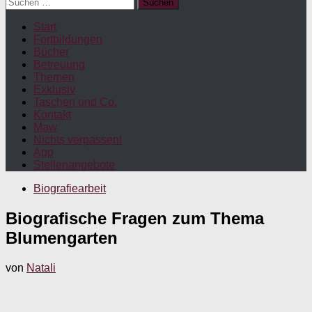
Suchen
nach:
Start
Fortbildungen
Bücher
Betreuung
Themen
Exklusiv
Taschen und Co.
Kontakt
Maw
Nichts verpassen!
App
Stellenangebote
Biografiearbeit
Biografische Fragen zum Thema
Blumengarten
von
Natali