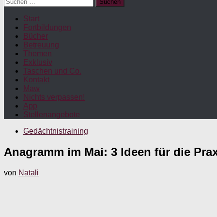
Suchen
nach:
Start
Fortbildungen
Bücher
Betreuung
Themen
Exklusiv
Taschen und Co.
Kontakt
Maw
Nichts verpassen!
App
Stellenangebote
Gedächtnistraining
Anagramm im Mai: 3 Ideen für die Prax
von
Natali