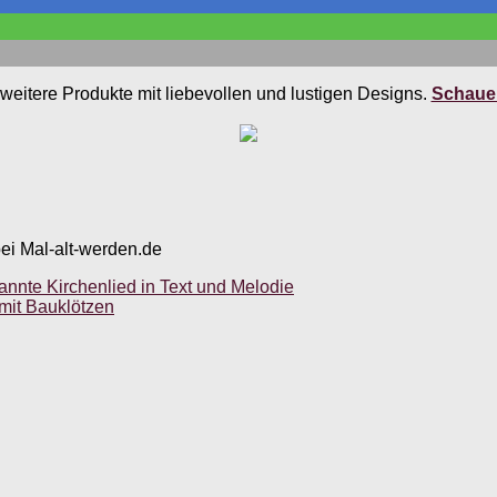
weitere Produkte mit liebevollen und lustigen Designs.
Schauen
bei Mal-alt-werden.de
annte Kirchenlied in Text und Melodie
 mit Bauklötzen