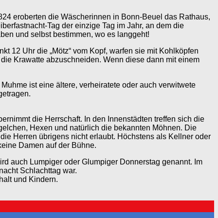
1824 eroberten die Wäscherinnen in Bonn-Beuel das Rathaus,
berfastnacht-Tag der einzige Tag im Jahr, an dem die
raben und selbst bestimmen, wo es langgeht!
nkt 12 Uhr die „Mötz“ vom Kopf, warfen sie mit Kohlköpfen
n die Krawatte abzuschneiden. Wenn diese dann mit einem
uhme ist eine ältere, verheiratete oder auch verwitwete
getragen.
nimmt die Herrschaft. In den Innenstädten treffen sich die
ngelchen, Hexen und natürlich die bekannten Möhnen. Die
ie Herren übrigens nicht erlaubt. Höchstens als Kellner oder
t keine Damen auf der Bühne.
 wird auch Lumpiger oder Glumpiger Donnerstag genannt. Im
acht Schlachttag war.
halt und Kindern.