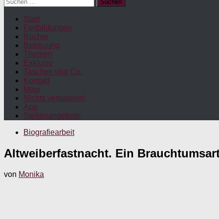
Suchen
nach:
Start
Fortbildungen
Bücher
Betreuung
Themen
Exklusiv
Taschen und Co.
Kontakt
Maw
Nichts verpassen!
App
Stellenangebote
Biografiearbeit
Altweiberfastnacht. Ein Brauchtumsar
von
Monika