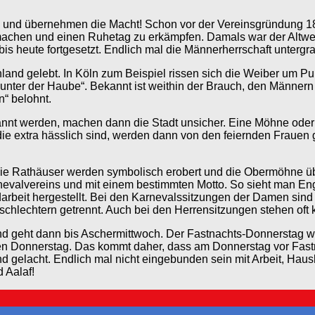
us und übernehmen die Macht! Schon vor der Vereinsgründung 
 machen und einen Ruhetag zu erkämpfen. Damals war der Altwei
bis heute fortgesetzt. Endlich mal die Männerherrschaft unterg
land gelebt. In Köln zum Beispiel rissen sich die Weiber um Pu
unter der Haube“. Bekannt ist weithin der Brauch, den Männer
“ belohnt.
nt werden, machen dann die Stadt unsicher. Eine Möhne oder M
die extra hässlich sind, werden dann von den feiernden Frauen 
ie Rathäuser werden symbolisch erobert und die Obermöhne über
rnevalvereins und mit einem bestimmten Motto. So sieht man E
beit hergestellt. Bei den Karnevalssitzungen der Damen sind d
Geschlechtern getrennt. Auch bei den Herrensitzungen stehen of
 und geht dann bis Aschermittwoch. Der Fastnachts-Donnerstag
n Donnerstag. Das kommt daher, dass am Donnerstag vor Fastn
d gelacht. Endlich mal nicht eingebunden sein mit Arbeit, Haus
 Aalaf!