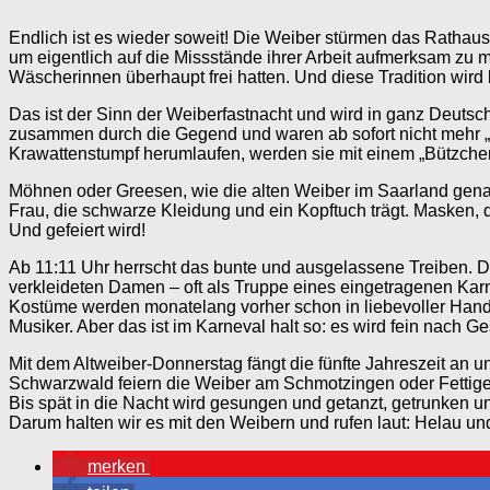
Endlich ist es wieder soweit! Die Weiber stürmen das Ratha
um eigentlich auf die Missstände ihrer Arbeit aufmerksam zu
Wäscherinnen überhaupt frei hatten. Und diese Tradition wird 
Das ist der Sinn der Weiberfastnacht und wird in ganz Deutsch
zusammen durch die Gegend und waren ab sofort nicht mehr „
Krawattenstumpf herumlaufen, werden sie mit einem „Bützchen
Möhnen oder Greesen, wie die alten Weiber im Saarland genan
Frau, die schwarze Kleidung und ein Kopftuch trägt. Masken, 
Und gefeiert wird!
Ab 11:11 Uhr herrscht das bunte und ausgelassene Treiben. D
verkleideten Damen – oft als Truppe eines eingetragenen Ka
Kostüme werden monatelang vorher schon in liebevoller Handar
Musiker. Aber das ist im Karneval halt so: es wird fein nach 
Mit dem Altweiber-Donnerstag fängt die fünfte Jahreszeit an
Schwarzwald feiern die Weiber am Schmotzingen oder Fettige
Bis spät in die Nacht wird gesungen und getanzt, getrunken un
Darum halten wir es mit den Weibern und rufen laut: Helau und
merken