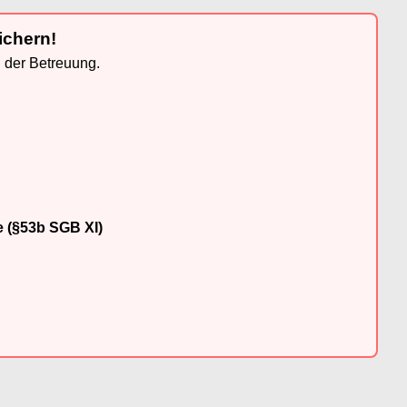
ichern!
n der Betreuung.
e (§53b SGB XI)