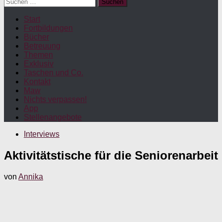
Suchen
nach:
Start
Fortbildungen
Bücher
Betreuung
Themen
Exklusiv
Taschen und Co.
Kontakt
Maw
Nichts verpassen!
App
Stellenangebote
Interviews
Aktivitätstische für die Seniorenarbeit
von
Annika