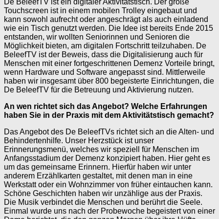
De BeleefTV ist ein digitaler Aktivitätstisch. Der große
Touchscreen ist in einem mobilen Trolley eingebaut und
kann sowohl aufrecht oder angeschrägt als auch einladend
wie ein Tisch genutzt werden. Die Idee ist bereits Ende 2015
entstanden, wir wollten Seniorinnen und Senioren die
Möglichkeit bieten, am digitalen Fortschritt teilzuhaben. De
BeleefTV ist der Beweis, dass die Digitalisierung auch für
Menschen mit einer fortgeschrittenen Demenz Vorteile bringt,
wenn Hardware und Software angepasst sind. Mittlerweile
haben wir insgesamt über 800 begeisterte Einrichtungen, die
De BeleefTV für die Betreuung und Aktivierung nutzen.
An wen richtet sich das Angebot? Welche Erfahrungen
haben Sie in der Praxis mit dem Aktivitätstisch gemacht?
Das Angebot des De BeleefTVs richtet sich an die Alten- und
Behindertenhilfe. Unser Herzstück ist unser
Erinnerungsmenü, welches wir speziell für Menschen im
Anfangsstadium der Demenz konzipiert haben. Hier geht es
um das gemeinsame Erinnern. Hierfür haben wir unter
anderem Erzählkarten gestaltet, mit denen man in eine
Werkstatt oder ein Wohnzimmer von früher eintauchen kann.
Schöne Geschichten haben wir unzählige aus der Praxis.
Die Musik verbindet die Menschen und berührt die Seele.
Einmal wurde uns nach der Probewoche begeistert von einer