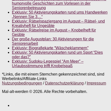
humorvolle Geschichten zum Vorlesen in der
Seniorenbetreuung
Exklusiv: 50 Aktivierungskarten rund ums Handwerken
„Nennen Sie 3…“
Exklusiv: Rätselspaziergang im August – Rätsel- und
Kreativheft für Ungeübte
Exklusiv: Rätselreise im August – Knobelheft für
Geübte
Der große Augustplan: 30 Aktivierungen für die
Seniorenarbeit
Exklusiv: Biografiekarte “Wäscheklammern”
Exklusiv: 50 Aktivierungskarten rund um Sport “Dies
oder das?”
Exklusiv: Sudoku-Legespiel “Am Meer” –
Urlaubsstimmung trifft Knobelspaß
*Links, die mit einem Sternchen gekennzeichnet sind, sind
Werbelinks/Affiliate-Links
Nutzungsbedingungen
/
Datenschutzerklärung
/
Impressum
Mal-alt-werden © 2026. Alle Rechte vorbehalten.