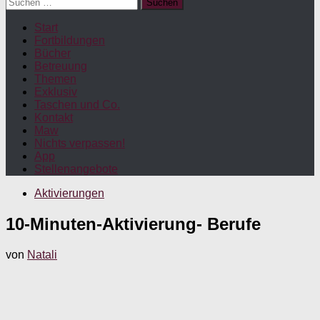
Suchen
nach:
Start
Fortbildungen
Bücher
Betreuung
Themen
Exklusiv
Taschen und Co.
Kontakt
Maw
Nichts verpassen!
App
Stellenangebote
Aktivierungen
10-Minuten-Aktivierung- Berufe
von
Natali