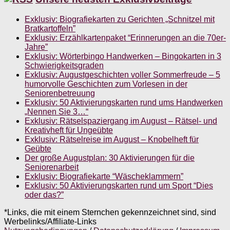
Exklusiv: Biografiekarten zu Gerichten „Schnitzel mit
Bratkartoffeln”
Exklusiv: Erzählkartenpaket “Erinnerungen an die 70er-
Jahre”
Exklusiv: Wörterbingo Handwerken – Bingokarten in 3
Schwierigkeitsgraden
Exklusiv: Augustgeschichten voller Sommerfreude – 5
humorvolle Geschichten zum Vorlesen in der
Seniorenbetreuung
Exklusiv: 50 Aktivierungskarten rund ums Handwerken
„Nennen Sie 3…“
Exklusiv: Rätselspaziergang im August – Rätsel- und
Kreativheft für Ungeübte
Exklusiv: Rätselreise im August – Knobelheft für
Geübte
Der große Augustplan: 30 Aktivierungen für die
Seniorenarbeit
Exklusiv: Biografiekarte “Wäscheklammern”
Exklusiv: 50 Aktivierungskarten rund um Sport “Dies
oder das?”
*Links, die mit einem Sternchen gekennzeichnet sind, sind
Werbelinks/Affiliate-Links