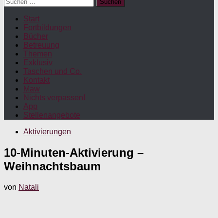
Suchen
nach:
Start
Fortbildungen
Bücher
Betreuung
Themen
Exklusiv
Taschen und Co.
Kontakt
Maw
Nichts verpassen!
App
Stellenangebote
Aktivierungen
10-Minuten-Aktivierung –
Weihnachtsbaum
von
Natali