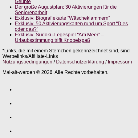
Geübte
Der große Augustplan: 30 Aktivierungen für die
Seniorenarbeit
Exklusiv: Biografiekarte “Wäscheklammern”
Exklusiv: 50 Aktivierungskarten rund um Sport “Dies
oder das?”
Exklusiv: Sudoku-Legespiel “Am Meer” –
Urlaubsstimmung trifft Knobelspaß
*Links, die mit einem Sternchen gekennzeichnet sind, sind
Werbelinks/Affiliate-Links
Nutzungsbedingungen
/
Datenschutzerklärung
/
Impressum
Mal-alt-werden © 2026. Alle Rechte vorbehalten.