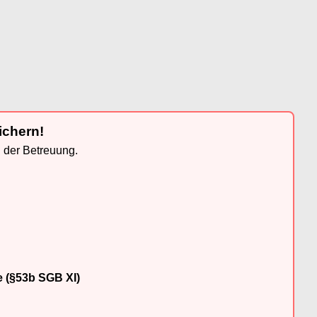
ichern!
n der Betreuung.
e (§53b SGB XI)