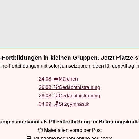
-Fortbildungen in kleinen Gruppen. Jetzt Plätze s
ne-Fortbildungen mit sofort umsetzbaren Ideen für den Alltag i
24.08. 👑Märchen
26.08. 💡Gedächtnistraining
28.08. 💡Gedächtnistraining
04.09. 🪑Sitzgymnastik
ldungen anerkannt als Pflichtfortbildung für Betreuungskräft
📦 Materialien vorab per Post
💻 Teilnahme bequem online per Zoom