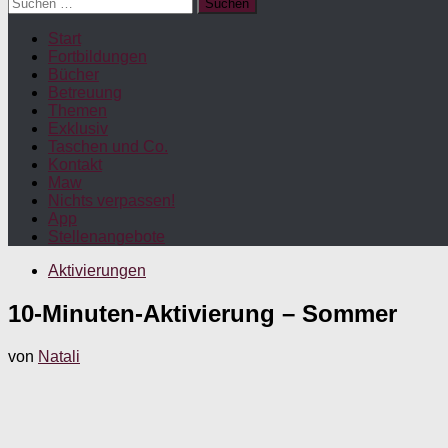
Suchen
nach:
Start
Fortbildungen
Bücher
Betreuung
Themen
Exklusiv
Taschen und Co.
Kontakt
Maw
Nichts verpassen!
App
Stellenangebote
Aktivierungen
10-Minuten-Aktivierung – Sommer
von
Natali