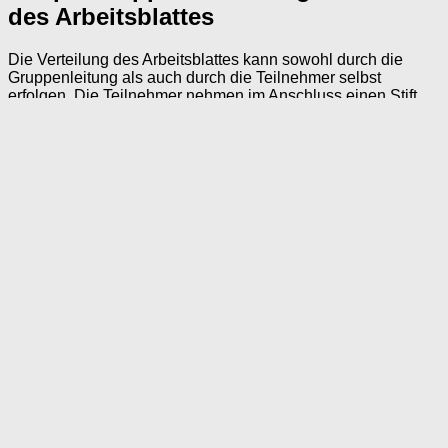
des Arbeitsblattes
Die Verteilung des Arbeitsblattes kann sowohl durch die
Gruppenleitung als auch durch die Teilnehmer selbst
erfolgen. Die Teilnehmer nehmen im Anschluss einen Stift
zur Hand und suchen mit diesem die Wörter auf dem
Arbeitsblatt. Die Buchstaben der gefundenen Wörter werden
mit einer Linie verbunden oder einfach nur umkreist.
Ideen für die Gestaltung einer
biografischen Runde
Für eine biografische Runde zu dem Thema Spielzeug bietet
es sich an, eine Auswahl an Spielzeug mitzubringen.
Besonders schön ist es natürlich, wenn man eine Auswahl
nostalgisches Spielzeug, welches die Senioren an ihre
eigene Kindheit erinnert, mitbringt. Aber auch ein moderner
Kreisel, eine neue Puppe, ein aktuelles Spielzeugauto und
ein Lieblingsteddy aus der heutigen Zeit lassen genug Raum
für eigene Erinnerungen. Man wird sowieso nicht exakt die
gleichen Murmeln auftreiben können, mit denen die
Anwesenden in ihrer Kindheit gespielt haben. Also sollte
man auch keine Angst haben etwas neumodischere