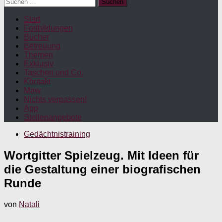
Suchen
nach:
Start
Fortbildungen
Bücher
Betreuung
Themen
Exklusiv
Taschen und Co.
Kontakt
Maw
Nichts verpassen!
App
Stellenangebote
Gedächtnistraining
Wortgitter Spielzeug. Mit Ideen für
die Gestaltung einer biografischen
Runde
von
Natali