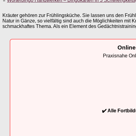
⭐
Wörterbingo Handwerken – Bingokarten in 3 Schwierigkeit
Kräuter gehören zur Frühlingsküche. Sie lassen uns den Frühl
Natur in Gänze, so vielfältig sind auch die Möglichkeiten mi
schmackhaftes Thema. Als ein Element des Gedächtnistrainings
Online
Praxisnahe Onli
✔️ Alle Fortbi