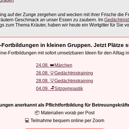
sgraden
ing auf der Zunge zergehen und wecken mit ihrer Frische die Fr
t Kräutern Geschmack an unser Essen zu zaubern. Im
Gedächtnist
 zum Thema Kräuter, haben wir heute ein Wortgitter für Sie vor
-Fortbildungen in kleinen Gruppen. Jetzt Plätze s
ne-Fortbildungen mit sofort umsetzbaren Ideen für den Alltag i
24.08. 👑Märchen
26.08. 💡Gedächtnistraining
28.08. 💡Gedächtnistraining
04.09. 🪑Sitzgymnastik
ldungen anerkannt als Pflichtfortbildung für Betreuungskräft
📦 Materialien vorab per Post
💻 Teilnahme bequem online per Zoom