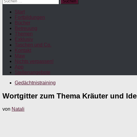
Suchen
nach:
Start
Fortbildungen
Bücher
Betreuung
Themen
Exklusiv
Taschen und Co.
Kontakt
Maw
Nichts verpassen!
App
Stellenangebote
Gedächtnistraining
Wortgitter zum Thema Kräuter und Idee
von
Natali