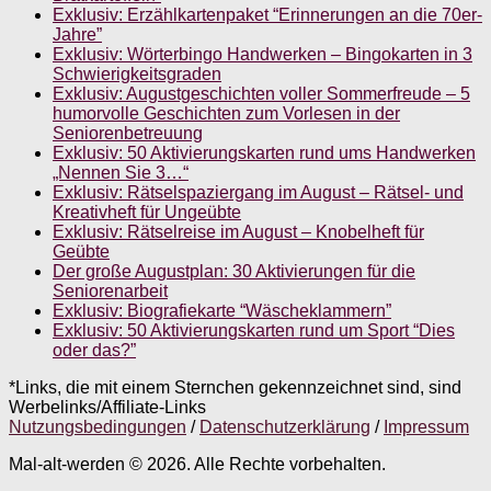
Exklusiv: Erzählkartenpaket “Erinnerungen an die 70er-
Jahre”
Exklusiv: Wörterbingo Handwerken – Bingokarten in 3
Schwierigkeitsgraden
Exklusiv: Augustgeschichten voller Sommerfreude – 5
humorvolle Geschichten zum Vorlesen in der
Seniorenbetreuung
Exklusiv: 50 Aktivierungskarten rund ums Handwerken
„Nennen Sie 3…“
Exklusiv: Rätselspaziergang im August – Rätsel- und
Kreativheft für Ungeübte
Exklusiv: Rätselreise im August – Knobelheft für
Geübte
Der große Augustplan: 30 Aktivierungen für die
Seniorenarbeit
Exklusiv: Biografiekarte “Wäscheklammern”
Exklusiv: 50 Aktivierungskarten rund um Sport “Dies
oder das?”
*Links, die mit einem Sternchen gekennzeichnet sind, sind
Werbelinks/Affiliate-Links
Nutzungsbedingungen
/
Datenschutzerklärung
/
Impressum
Mal-alt-werden © 2026. Alle Rechte vorbehalten.