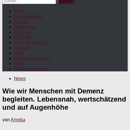
Suchen
nach:
Start
Fortbildungen
Bücher
Betreuung
Themen
Exklusiv
Taschen und Co.
Kontakt
Maw
Nichts verpassen!
App
Stellenangebote
News
Wie wir Menschen mit Demenz
begleiten. Lebensnah, wertschätzend
und auf Augenhöhe
von
Annika