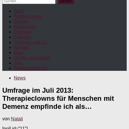
Suchen
nach:
Start
Fortbildungen
Bücher
Betreuung
Themen
Exklusiv
Taschen und Co.
Kontakt
Maw
Nichts verpassen!
App
Stellenangebote
News
Umfrage im Juli 2013:
Therapieclowns für Menschen mit
Demenz empfinde ich als…
von
Natali
[poll id=”11″]