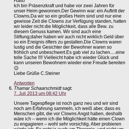
Hallo
Ich bin Präsenzkraft und habe vor zwei Jahren für
unser Heim gewonnen.Der Gewinn war: ein Auftritt der
Clowns.Da wir so ein großes Heim sind und nur eine
gewisse Zeit die Clowns zur Verfügung standen, hatten
wir leider nicht die Möglichkeit, dass alle Bew. zu
diesem Genuss kamen. Wir sind auch eine
Stiftung;daher haben wir auch nicht wirklich Geld über
so ein Ereignis öfters zu gestalten.Die Clowns waren
lustig und die Gesichter der Bewohner waren so
fröhlich und unbeschwert.Es gab viel zu lachen….eine
tolle Sache !!!! Vielleicht habe ich wieder Glück und
kann unseren Bewohnern wieder eine Freude bereiten
😉
Liebe Grüße C.Steiner
Antworten
Thamar Schaarschmidt
sagt:
7. Juli 2013 um 08:42 Uhr
Unsere Tagespflege ist noch ganz neu und wir sind
noch am Erfahrung sammeln, ich weiß aber, dass es
Menschen gibt, die vor Clowns Angst haben, deshalb
wäre ich – wenn ich die Möglichkeit hätte einen Clown
zu engagieren – wohl sehr vorsichtig. Aber probieren