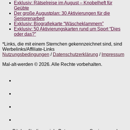
Exklusiv: Rätselreise im August – Knobelheft für
Geübte
Der große Augustplan: 30 Aktivierungen für die
Seniorenarbeit
Exklusiv: Biografiekarte “Wäscheklammern”
Exklusiv: 50 Aktivierungskarten rund um Sport “Dies
oder das?”
*Links, die mit einem Sternchen gekennzeichnet sind, sind
Werbelinks/Affiliate-Links
Nutzungsbedingungen
/
Datenschutzerklärung
/
Impressum
Mal-alt-werden © 2026. Alle Rechte vorbehalten.