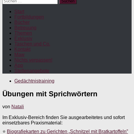
Suchen
nach:
Start
Fortbildungen
Bücher
Betreuung
Themen
Exklusiv
Taschen und Co.
Kontakt
Maw
Nichts verpassen!
App
Stellenangebote
Gedächtnistraining
Übungen mit Sprichwörtern
von
Natali
Im Exklusiv-Bereich finden Sie ausgearbeitetes und sofort
einsetzbares Praxismaterial:
⭐
Biografiekarten zu Gerichten „Schnitzel mit Bratkartoffeln”