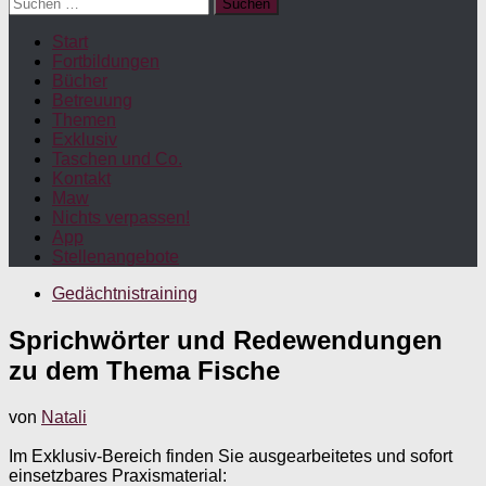
Suchen
nach:
Start
Fortbildungen
Bücher
Betreuung
Themen
Exklusiv
Taschen und Co.
Kontakt
Maw
Nichts verpassen!
App
Stellenangebote
Gedächtnistraining
Sprichwörter und Redewendungen
zu dem Thema Fische
von
Natali
Im Exklusiv-Bereich finden Sie ausgearbeitetes und sofort
einsetzbares Praxismaterial: