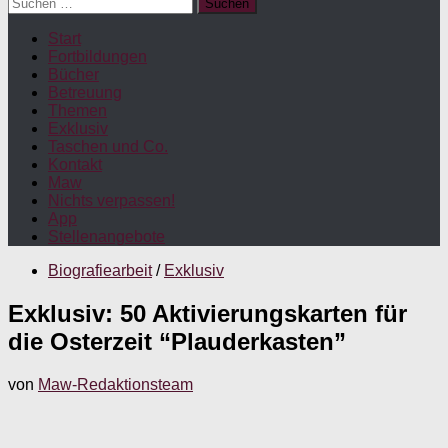
Suchen
nach:
Start
Fortbildungen
Bücher
Betreuung
Themen
Exklusiv
Taschen und Co.
Kontakt
Maw
Nichts verpassen!
App
Stellenangebote
Biografiearbeit
/
Exklusiv
Exklusiv: 50 Aktivierungskarten für
die Osterzeit “Plauderkasten”
von
Maw-Redaktionsteam