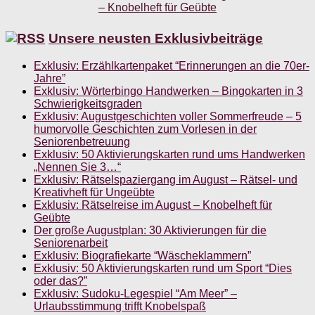
Unsere neusten Exklusivbeiträge
Exklusiv: Erzählkartenpaket “Erinnerungen an die 70er-
Jahre”
Exklusiv: Wörterbingo Handwerken – Bingokarten in 3
Schwierigkeitsgraden
Exklusiv: Augustgeschichten voller Sommerfreude – 5
humorvolle Geschichten zum Vorlesen in der
Seniorenbetreuung
Exklusiv: 50 Aktivierungskarten rund ums Handwerken
„Nennen Sie 3…“
Exklusiv: Rätselspaziergang im August – Rätsel- und
Kreativheft für Ungeübte
Exklusiv: Rätselreise im August – Knobelheft für
Geübte
Der große Augustplan: 30 Aktivierungen für die
Seniorenarbeit
Exklusiv: Biografiekarte “Wäscheklammern”
Exklusiv: 50 Aktivierungskarten rund um Sport “Dies
oder das?”
Exklusiv: Sudoku-Legespiel “Am Meer” –
Urlaubsstimmung trifft Knobelspaß