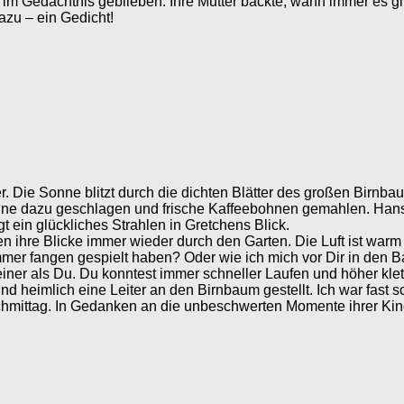
m Gedächtnis geblieben. Ihre Mutter backte, wann immer es gi
azu – ein Gedicht!
 Die Sonne blitzt durch die dichten Blätter des großen Birnbau
ne dazu geschlagen und frische Kaffeebohnen gemahlen. Hans is
gt ein glückliches Strahlen in Gretchens Blick.
hre Blicke immer wieder durch den Garten. Die Luft ist warm u
immer fangen gespielt haben? Oder wie ich mich vor Dir in den 
leiner als Du. Du konntest immer schneller Laufen und höher kle
und heimlich eine Leiter an den Birnbaum gestellt. Ich war fast
hmittag. In Gedanken an die unbeschwerten Momente ihrer Kindhe