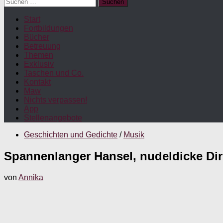
Suchen
nach:
Start
Fortbildungen
Bücher
Betreuung
Themen
Exklusiv
Taschen und Co.
Kontakt
Maw
Nichts verpassen!
App
Stellenangebote
Geschichten und Gedichte
/
Musik
Spannenlanger Hansel, nudeldicke Dir
von
Annika