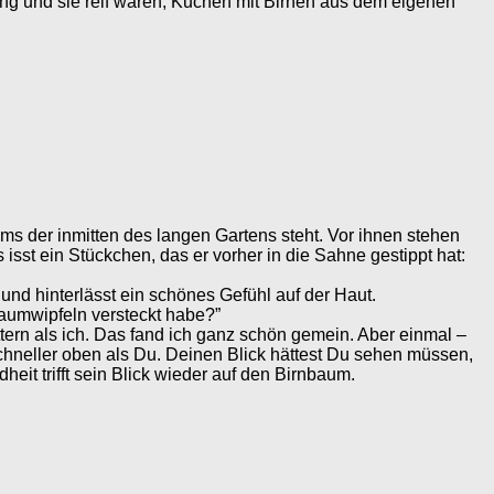
ng und sie reif waren, Kuchen mit Birnen aus dem eigenen
ms der inmitten des langen Gartens steht. Vor ihnen stehen
st ein Stückchen, das er vorher in die Sahne gestippt hat:
nd hinterlässt ein schönes Gefühl auf der Haut.
Baumwipfeln versteckt habe?”
ttern als ich. Das fand ich ganz schön gemein. Aber einmal –
 schneller oben als Du. Deinen Blick hättest Du sehen müssen,
it trifft sein Blick wieder auf den Birnbaum.