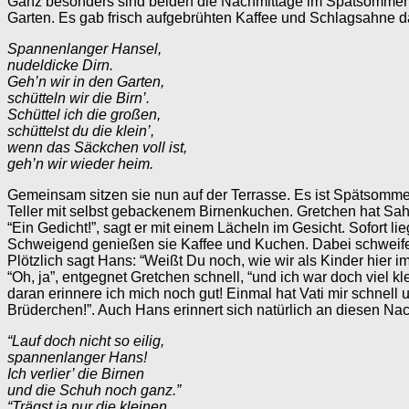
Ganz besonders sind beiden die Nachmittage im Spätsommer i
Garten. Es gab frisch aufgebrühten Kaffee und Schlagsahne d
Spannenlanger Hansel,
nudeldicke Dirn.
Geh’n wir in den Garten,
schütteln wir die Birn’.
Schüttel ich die großen,
schüttelst du die klein’,
wenn das Säckchen voll ist,
geh’n wir wieder heim.
Gemeinsam sitzen sie nun auf der Terrasse. Es ist Spätsommer.
Teller mit selbst gebackenem Birnenkuchen. Gretchen hat Sah
“Ein Gedicht!”, sagt er mit einem Lächeln im Gesicht. Sofort lie
Schweigend genießen sie Kaffee und Kuchen. Dabei schweifen i
Plötzlich sagt Hans: “Weißt Du noch, wie wir als Kinder hier 
“Oh, ja”, entgegnet Gretchen schnell, “und ich war doch viel k
daran erinnere ich mich noch gut! Einmal hat Vati mir schnell 
Brüderchen!”. Auch Hans erinnert sich natürlich an diesen Nac
“Lauf doch nicht so eilig,
spannenlanger Hans!
Ich verlier’ die Birnen
und die Schuh noch ganz.”
“Trägst ja nur die kleinen,