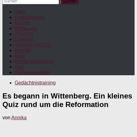
Suchen
nach:
Start
Fortbildungen
Bücher
Betreuung
Themen
Exklusiv
Taschen und Co.
Kontakt
Maw
Nichts verpassen!
App
Stellenangebote
Gedächtnistraining
Es begann in Wittenberg. Ein kleines
Quiz rund um die Reformation
von
Annika