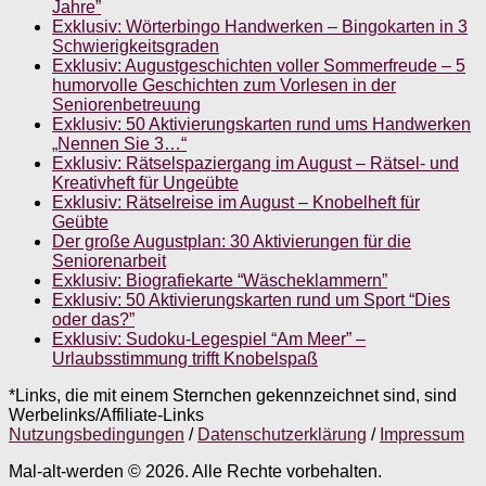
Jahre”
Exklusiv: Wörterbingo Handwerken – Bingokarten in 3
Schwierigkeitsgraden
Exklusiv: Augustgeschichten voller Sommerfreude – 5
humorvolle Geschichten zum Vorlesen in der
Seniorenbetreuung
Exklusiv: 50 Aktivierungskarten rund ums Handwerken
„Nennen Sie 3…“
Exklusiv: Rätselspaziergang im August – Rätsel- und
Kreativheft für Ungeübte
Exklusiv: Rätselreise im August – Knobelheft für
Geübte
Der große Augustplan: 30 Aktivierungen für die
Seniorenarbeit
Exklusiv: Biografiekarte “Wäscheklammern”
Exklusiv: 50 Aktivierungskarten rund um Sport “Dies
oder das?”
Exklusiv: Sudoku-Legespiel “Am Meer” –
Urlaubsstimmung trifft Knobelspaß
*Links, die mit einem Sternchen gekennzeichnet sind, sind
Werbelinks/Affiliate-Links
Nutzungsbedingungen
/
Datenschutzerklärung
/
Impressum
Mal-alt-werden © 2026. Alle Rechte vorbehalten.