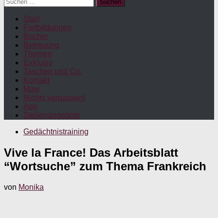
Suchen
nach:
Start
Fortbildungen
Bücher
Betreuung
Themen
Exklusiv
Taschen und Co.
Kontakt
Maw
Nichts verpassen!
App
Stellenangebote
Gedächtnistraining
Vive la France! Das Arbeitsblatt
“Wortsuche” zum Thema Frankreich
von
Monika