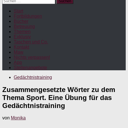
Suchen
nach:
Start
Fortbildungen
Bücher
Betreuung
Themen
Exklusiv
Taschen und Co.
Kontakt
Maw
Nichts verpassen!
App
Stellenangebote
Gedächtnistraining
Zusammengesetzte Wörter zu dem
Thema Sport. Eine Übung für das
Gedächtnistraining
von
Monika