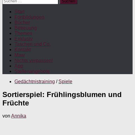
Suchen
nach:
Start
Fortbildungen
Bücher
Betreuung
Themen
Exklusiv
Taschen und Co.
Kontakt
Maw
Nichts verpassen!
App
Stellenangebote
Gedächtnistraining
/
Spiele
Sortierspiel: Frühlingsblumen und
Früchte
von
Annika