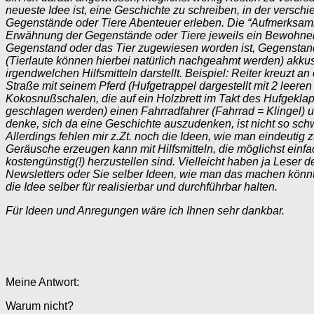
neueste Idee ist, eine Geschichte zu schreiben, in der versch
Gegenstände oder Tiere Abenteuer erleben. Die “Aufmerksamkei
Erwähnung der Gegenstände oder Tiere jeweils ein Bewohner
Gegenstand oder das Tier zugewiesen worden ist, Gegenstand
(Tierlaute können hierbei natürlich nachgeahmt werden) akkus
irgendwelchen Hilfsmitteln darstellt. Beispiel: Reiter kreuzt an
Straße mit seinem Pferd (Hufgetrappel dargestellt mit 2 leeren
Kokosnußschalen, die auf ein Holzbrett im Takt des Hufgekla
geschlagen werden) einen Fahrradfahrer (Fahrrad = Klingel) u
denke, sich da eine Geschichte auszudenken, ist nicht so schw
Allerdings fehlen mir z.Zt. noch die Ideen, wie man eindeutig 
Geräusche erzeugen kann mit Hilfsmitteln, die möglichst einf
kostengünstig(!) herzustellen sind. Vielleicht haben ja Leser d
Newsletters oder Sie selber Ideen, wie man das machen könnt
die Idee selber für realisierbar und durchführbar halten.
Für Ideen und Anregungen wäre ich Ihnen sehr dankbar.
Meine Antwort:
Warum nicht?