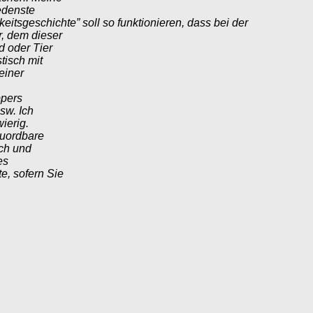
iedenste
tsgeschichte” soll so funktionieren, dass bei der
, dem dieser
 oder Tier
tisch mit
 einer
ppers
sw. Ich
ierig.
zuordbare
ach und
es
e, sofern Sie