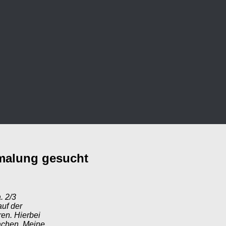
rmalung gesucht
. 2/3
auf der
en. Hierbei
achen. Meine