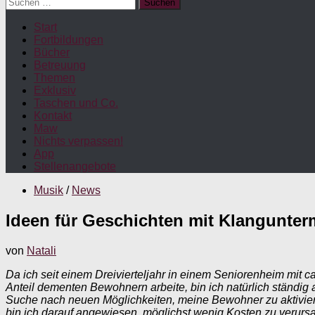
Suchen
nach:
Start
Fortbildungen
Bücher
Betreuung
Themen
Exklusiv
Taschen und Co.
Kontakt
Maw
Nichts verpassen!
App
Stellenangebote
Musik
/
News
Ideen für Geschichten mit Klangunte
von
Natali
Da ich seit einem Dreivierteljahr in einem Seniorenheim mit ca
Anteil dementen Bewohnern arbeite, bin ich natürlich ständig 
Suche nach neuen Möglichkeiten, meine Bewohner zu aktivier
bin ich darauf angewiesen, möglichst wenig Kosten zu verurs