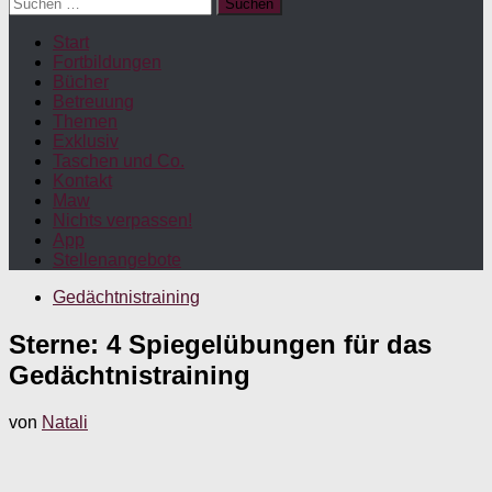
Suchen
nach:
Start
Fortbildungen
Bücher
Betreuung
Themen
Exklusiv
Taschen und Co.
Kontakt
Maw
Nichts verpassen!
App
Stellenangebote
Gedächtnistraining
Sterne: 4 Spiegelübungen für das
Gedächtnistraining
von
Natali