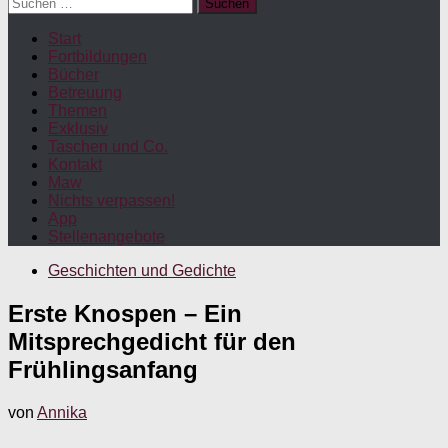
Suchen
nach:
Start
Fortbildungen
Bücher
Betreuung
Themen
Exklusiv
Taschen und Co.
Kontakt
Maw
Nichts verpassen!
App
Stellenangebote
Geschichten und Gedichte
Erste Knospen – Ein
Mitsprechgedicht für den
Frühlingsanfang
von
Annika