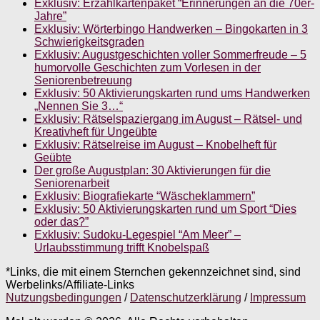
Exklusiv: Erzählkartenpaket “Erinnerungen an die 70er-
Jahre”
Exklusiv: Wörterbingo Handwerken – Bingokarten in 3
Schwierigkeitsgraden
Exklusiv: Augustgeschichten voller Sommerfreude – 5
humorvolle Geschichten zum Vorlesen in der
Seniorenbetreuung
Exklusiv: 50 Aktivierungskarten rund ums Handwerken
„Nennen Sie 3…“
Exklusiv: Rätselspaziergang im August – Rätsel- und
Kreativheft für Ungeübte
Exklusiv: Rätselreise im August – Knobelheft für
Geübte
Der große Augustplan: 30 Aktivierungen für die
Seniorenarbeit
Exklusiv: Biografiekarte “Wäscheklammern”
Exklusiv: 50 Aktivierungskarten rund um Sport “Dies
oder das?”
Exklusiv: Sudoku-Legespiel “Am Meer” –
Urlaubsstimmung trifft Knobelspaß
*Links, die mit einem Sternchen gekennzeichnet sind, sind
Werbelinks/Affiliate-Links
Nutzungsbedingungen
/
Datenschutzerklärung
/
Impressum