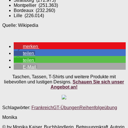
Straßburg (272.975)
Montpellier (251.363)
Bordeaux (232.260)
Lille (226.014)
Quelle: Wikipedia
merken
teilen
teilen
E-Mail
Taschen, Tassen, T-Shirts und weitere Produkte mit
liebevollen und lustigen Designs.
Schauen Sie sich unser
Angebot an!
Schlagwörter:
Frankreich
GT-Übungen
Reihenfolgeübung
Monika
© by Monika Kaiser. Buchhändlerin, Betreuungskraft, Autorin