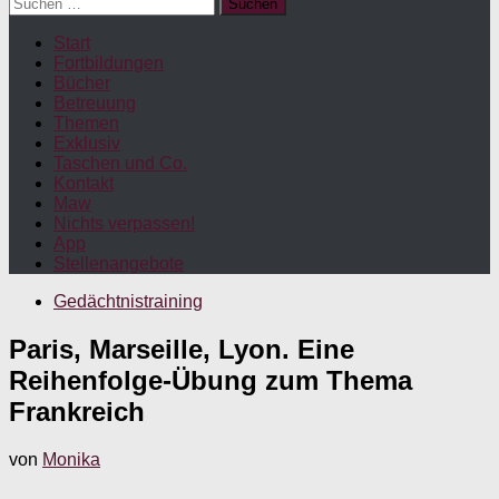
Suchen
nach:
Start
Fortbildungen
Bücher
Betreuung
Themen
Exklusiv
Taschen und Co.
Kontakt
Maw
Nichts verpassen!
App
Stellenangebote
Gedächtnistraining
Paris, Marseille, Lyon. Eine
Reihenfolge-Übung zum Thema
Frankreich
von
Monika